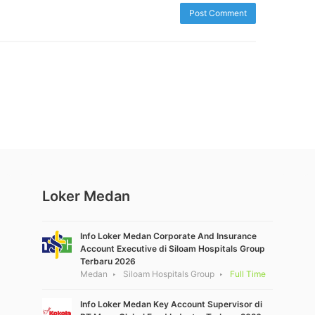
Loker Medan
Info Loker Medan Corporate And Insurance
Account Executive di Siloam Hospitals Group
Terbaru 2026
Medan
Siloam Hospitals Group
Full Time
Info Loker Medan Key Account Supervisor di