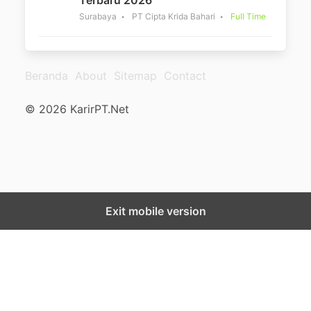
Surabaya
PT Cipta Krida Bahari
Full Time
Beranda
About
Sitemap
Contact
© 2026 KarirPT.Net
Exit mobile version