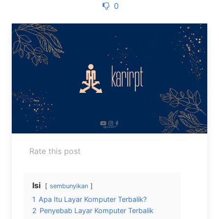
0
Rate this post
Isi
sembunyikan
1
Apa Itu Layar Komputer Terbalik?
2
Penyebab Layar Komputer Terbalik