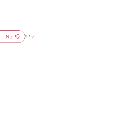
No
0
/
0