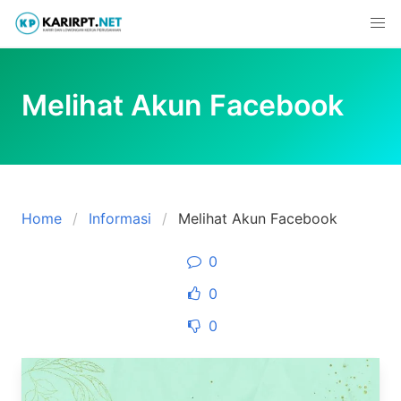
Skip
to
content
Melihat Akun Facebook
Home
Informasi
Melihat Akun Facebook
0
0
0