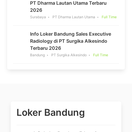
PT Dharma Lautan Utama Terbaru
2026
Surabaya
PT Dharma Lautan Utama
Full Time
Info Loker Bandung Sales Executive
Radiology di PT Surgika Alkesindo
Terbaru 2026
Bandung
PT Surgika Alkesindo
Full Time
Loker Bandung