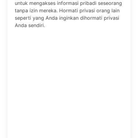
untuk mengakses informasi pribadi seseorang
tanpa izin mereka. Hormati privasi orang lain
seperti yang Anda inginkan dihormati privasi
Anda sendiri.