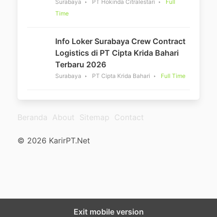
Surabaya
PT Hokinda Citralestari
Full
Time
Info Loker Surabaya Crew Contract
Logistics di PT Cipta Krida Bahari
Terbaru 2026
Surabaya
PT Cipta Krida Bahari
Full Time
Beranda
About
Sitemap
Contact
© 2026 KarirPT.Net
Exit mobile version