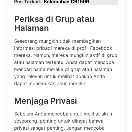
Pos Terkait:
Kelemahan CB150R
Periksa di Grup atau
Halaman
Seseorang mungkin tidak membagikan
informasi pribadi mereka di profil Facebook
mereka. Namun, mereka mungkin aktif di grup
atau halaman tertentu. Anda dapat mencoba
mencari nama mereka di grup atau halaman
yang relevan untuk melihat apakah Anda
dapat menemukan akun mereka.
Menjaga Privasi
Sebelum Anda mencoba untuk melihat akun
seseorang, penting untuk diingat bahwa
privasi sangat penting. Jangan mencoba