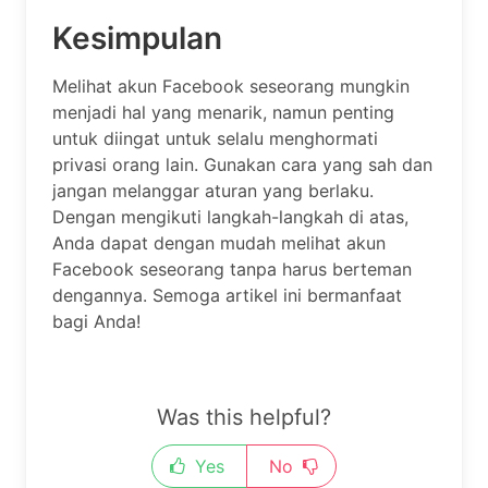
Kesimpulan
Melihat akun Facebook seseorang mungkin
menjadi hal yang menarik, namun penting
untuk diingat untuk selalu menghormati
privasi orang lain. Gunakan cara yang sah dan
jangan melanggar aturan yang berlaku.
Dengan mengikuti langkah-langkah di atas,
Anda dapat dengan mudah melihat akun
Facebook seseorang tanpa harus berteman
dengannya. Semoga artikel ini bermanfaat
bagi Anda!
Was this helpful?
Yes
No