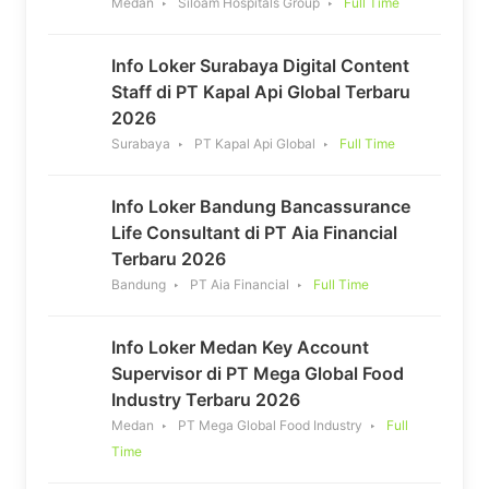
Medan
Siloam Hospitals Group
Full Time
Info Loker Surabaya Digital Content
Staff di PT Kapal Api Global Terbaru
2026
Surabaya
PT Kapal Api Global
Full Time
Info Loker Bandung Bancassurance
Life Consultant di PT Aia Financial
Terbaru 2026
Bandung
PT Aia Financial
Full Time
Info Loker Medan Key Account
Supervisor di PT Mega Global Food
Industry Terbaru 2026
Medan
PT Mega Global Food Industry
Full
Time