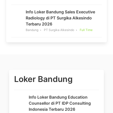
Info Loker Bandung Sales Executive
Radiology di PT Surgika Alkesindo
Terbaru 2026
Bandung
PT Surgika Alkesindo
Full Time
Loker Bandung
Info Loker Bandung Education
Counsellor di PT IDP Consulting
Indonesia Terbaru 2026