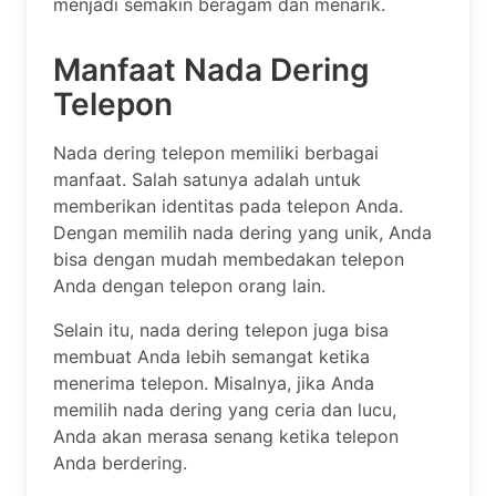
menjadi semakin beragam dan menarik.
Manfaat Nada Dering
Telepon
Nada dering telepon memiliki berbagai
manfaat. Salah satunya adalah untuk
memberikan identitas pada telepon Anda.
Dengan memilih nada dering yang unik, Anda
bisa dengan mudah membedakan telepon
Anda dengan telepon orang lain.
Selain itu, nada dering telepon juga bisa
membuat Anda lebih semangat ketika
menerima telepon. Misalnya, jika Anda
memilih nada dering yang ceria dan lucu,
Anda akan merasa senang ketika telepon
Anda berdering.