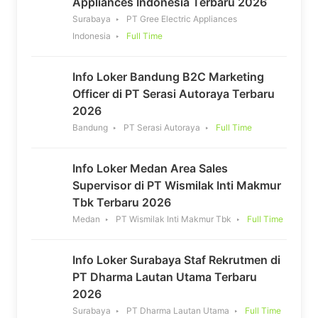
Appliances Indonesia Terbaru 2026
Surabaya
PT Gree Electric Appliances
Indonesia
Full Time
Info Loker Bandung B2C Marketing
Officer di PT Serasi Autoraya Terbaru
2026
Bandung
PT Serasi Autoraya
Full Time
Info Loker Medan Area Sales
Supervisor di PT Wismilak Inti Makmur
Tbk Terbaru 2026
Medan
PT Wismilak Inti Makmur Tbk
Full Time
Info Loker Surabaya Staf Rekrutmen di
PT Dharma Lautan Utama Terbaru
2026
Surabaya
PT Dharma Lautan Utama
Full Time