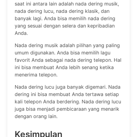
saat ini antara lain adalah nada dering musik,
nada dering lucu, nada dering klasik, dan
banyak lagi. Anda bisa memilih nada dering
yang sesuai dengan selera dan kepribadian
Anda.
Nada dering musik adalah pilihan yang paling
umum digunakan. Anda bisa memilih lagu
favorit Anda sebagai nada dering telepon. Hal
ini bisa membuat Anda lebih senang ketika
menerima telepon.
Nada dering lucu juga banyak digemari. Nada
dering ini bisa membuat Anda tertawa setiap
kali telepon Anda berdering. Nada dering lucu
juga bisa menjadi pembicaraan yang menarik
dengan orang lain.
Kesimpulan