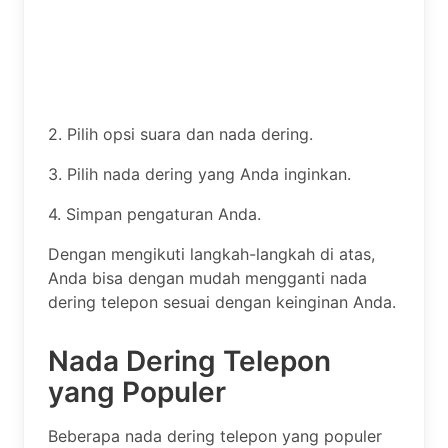
2. Pilih opsi suara dan nada dering.
3. Pilih nada dering yang Anda inginkan.
4. Simpan pengaturan Anda.
Dengan mengikuti langkah-langkah di atas,
Anda bisa dengan mudah mengganti nada
dering telepon sesuai dengan keinginan Anda.
Nada Dering Telepon
yang Populer
Beberapa nada dering telepon yang populer