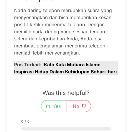
Nada dering telepon merupakan suara yang
menyenangkan dan bisa memberikan kesan
positif ketika menerima telepon. Dengan
memilih nada dering yang sesuai dengan
selera dan kepribadian Anda, Anda bisa
membuat pengalaman menerima telepon
menjadi lebih menyenangkan.
Pos Terkait:
Kata Kata Mutiara Islami:
Inspirasi Hidup Dalam Kehidupan Sehari-hari
Was this helpful?
Yes
No
0
/
0