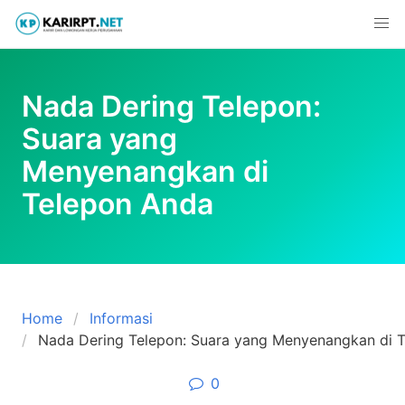
Skip
to
content
Nada Dering Telepon:
Suara yang
Menyenangkan di
Telepon Anda
Home
Informasi
Nada Dering Telepon: Suara yang Menyenangkan di 
0