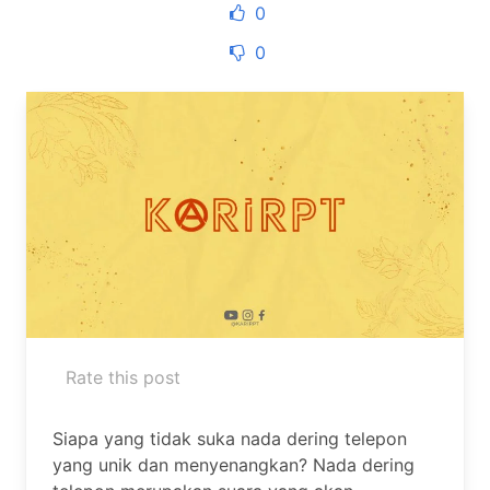
0
0
Rate this post
Siapa yang tidak suka nada dering telepon
yang unik dan menyenangkan? Nada dering