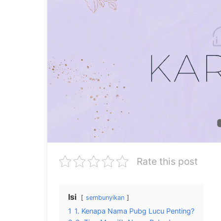
Rate this post
Isi
sembunyikan
1
1. Kenapa Nama Pubg Lucu Penting?