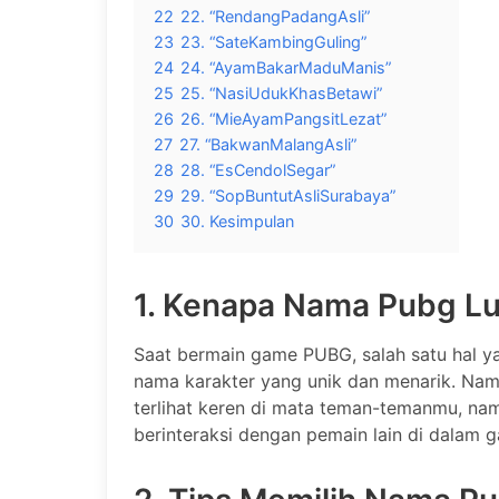
22
22. “RendangPadangAsli”
23
23. “SateKambingGuling”
24
24. “AyamBakarMaduManis”
25
25. “NasiUdukKhasBetawi”
26
26. “MieAyamPangsitLezat”
27
27. “BakwanMalangAsli”
28
28. “EsCendolSegar”
29
29. “SopBuntutAsliSurabaya”
30
30. Kesimpulan
1. Kenapa Nama Pubg Lu
Saat bermain game PUBG, salah satu hal ya
nama karakter yang unik dan menarik. Na
terlihat keren di mata teman-temanmu, namu
berinteraksi dengan pemain lain di dalam 