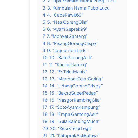
2
2. Tips Memilih Nama Pubg Lucu
3
3. Kumpulan Nama Pubg Lucu
4
4. “CabeRawit69”
5
5. “NasiGorengGila”
6
6. “AyamGeprek99”
7
7. “MonyetGanteng”
8
8. “PisangGorengCrispy”
9
9. “JagoanTehTarik”
10
10. “SatePadangAsli”
11
11. “KucingGarong”
12
12. “EsTelerManis”
13
13. “MartabakTelorGaring”
14
14. “UdangGorengCrispy”
15
15. “BaksoSuperPedas”
16
16. “NasgorKambingGila”
17
17. “SotoAyamKampung”
18
18. “EmpalGentongAsli”
19
19. “GulaiKambingMuda”
20
20. “KerakTelorLegit”
21
21. “KetoprakAsliBetawi”