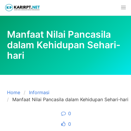
Skip
to
content
Manfaat Nilai Pancasila
dalam Kehidupan Sehari-
hari
Home
Informasi
Manfaat Nilai Pancasila dalam Kehidupan Sehari-hari
0
0