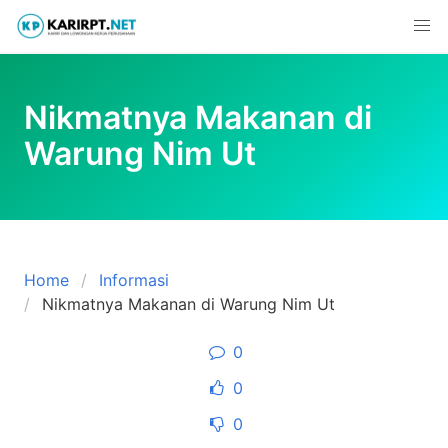
Skip
to
content
Nikmatnya Makanan di
Warung Nim Ut
Home
Informasi
Nikmatnya Makanan di Warung Nim Ut
0
0
0