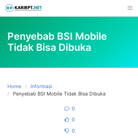
Skip
to
content
Penyebab BSI Mobile
Tidak Bisa Dibuka
Home
Informasi
Penyebab BSI Mobile Tidak Bisa Dibuka
0
0
0