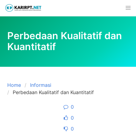
Skip
to
content
Perbedaan Kualitatif dan
Kuantitatif
Home
Informasi
Perbedaan Kualitatif dan Kuantitatif
0
0
0