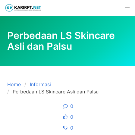
Skip
to
content
Perbedaan LS Skincare
Asli dan Palsu
Home
Informasi
Perbedaan LS Skincare Asli dan Palsu
0
0
0