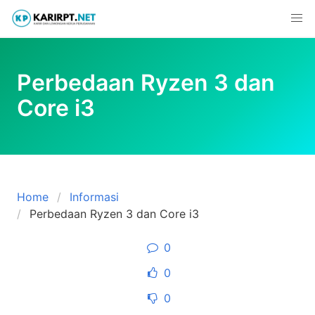
Skip
to
content
Perbedaan Ryzen 3 dan
Core i3
Home
Informasi
Perbedaan Ryzen 3 dan Core i3
0
0
0