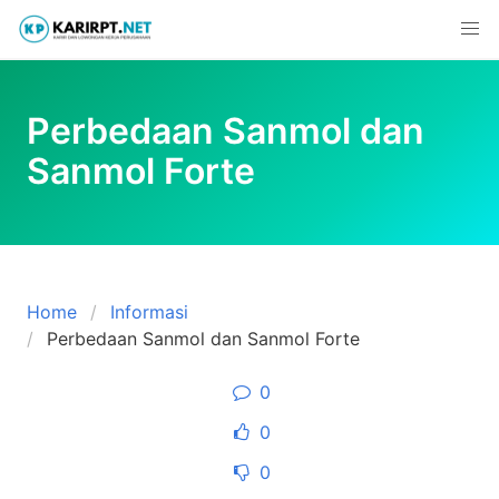
Skip
to
content
Perbedaan Sanmol dan
Sanmol Forte
Home
Informasi
Perbedaan Sanmol dan Sanmol Forte
0
0
0