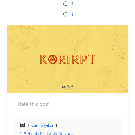
0
0
Rate this post
Isi
sembunyikan
1
Sejarah Peristiwa Karbala