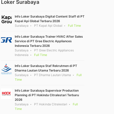
Loker Surabaya
Info Loker Surabaya Digital Content Staff di PT
Kapal Api Global Terbaru 2026
Surabaya
PT Kapal Api Global
Full Time
Info Loker Surabaya Trainer HVAC After Sales
Service di PT Gree Electric Appliances
Indonesia Terbaru 2026
Surabaya
PT Gree Electric Appliances
Indonesia
Full Time
Info Loker Surabaya Staf Rekrutmen di PT
Dharma Lautan Utama Terbaru 2026
Surabaya
PT Dharma Lautan Utama
Full
Time
Info Loker Surabaya Supervisor Production
Planning di PT Hokinda Citralestari Terbaru
2026
Surabaya
PT Hokinda Citralestari
Full
Time