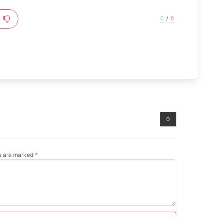
0
/
0
0
ds are marked
*