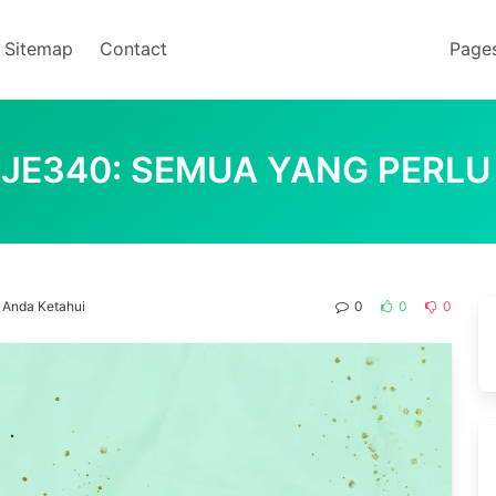
Sitemap
Contact
Page
E340: SEMUA YANG PERLU
 Anda Ketahui
0
0
0