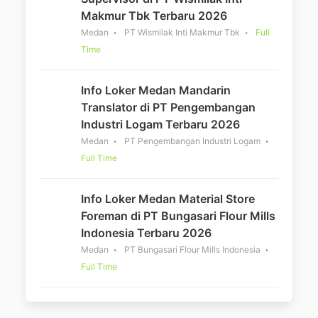
Makmur Tbk Terbaru 2026
Medan
PT Wismilak Inti Makmur Tbk
Full
Time
Info Loker Medan Mandarin
Translator di PT Pengembangan
Industri Logam Terbaru 2026
Medan
PT Pengembangan Industri Logam
Full Time
Info Loker Medan Material Store
Foreman di PT Bungasari Flour Mills
Indonesia Terbaru 2026
Medan
PT Bungasari Flour Mills Indonesia
Full Time