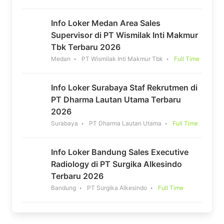
Info Loker Medan Area Sales
Supervisor di PT Wismilak Inti Makmur
Tbk Terbaru 2026
Medan
PT Wismilak Inti Makmur Tbk
Full Time
Info Loker Surabaya Staf Rekrutmen di
PT Dharma Lautan Utama Terbaru
2026
Surabaya
PT Dharma Lautan Utama
Full Time
Info Loker Bandung Sales Executive
Radiology di PT Surgika Alkesindo
Terbaru 2026
Bandung
PT Surgika Alkesindo
Full Time