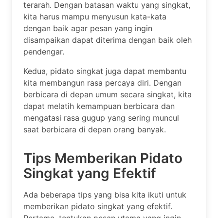
terarah. Dengan batasan waktu yang singkat,
kita harus mampu menyusun kata-kata
dengan baik agar pesan yang ingin
disampaikan dapat diterima dengan baik oleh
pendengar.
Kedua, pidato singkat juga dapat membantu
kita membangun rasa percaya diri. Dengan
berbicara di depan umum secara singkat, kita
dapat melatih kemampuan berbicara dan
mengatasi rasa gugup yang sering muncul
saat berbicara di depan orang banyak.
Tips Memberikan Pidato
Singkat yang Efektif
Ada beberapa tips yang bisa kita ikuti untuk
memberikan pidato singkat yang efektif.
Pertama, tentukan pesan utama yang ingin