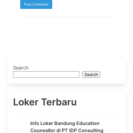
Search
Search
Loker Terbaru
Info Loker Bandung Education
Counsellor di PT IDP Consulting