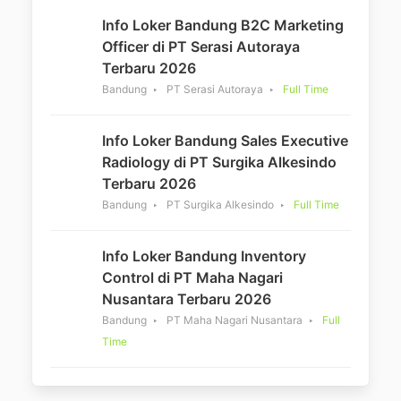
Info Loker Bandung B2C Marketing
Officer di PT Serasi Autoraya
Terbaru 2026
Bandung
PT Serasi Autoraya
Full Time
Info Loker Bandung Sales Executive
Radiology di PT Surgika Alkesindo
Terbaru 2026
Bandung
PT Surgika Alkesindo
Full Time
Info Loker Bandung Inventory
Control di PT Maha Nagari
Nusantara Terbaru 2026
Bandung
PT Maha Nagari Nusantara
Full
Time