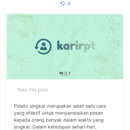
0
Rate this post
Pidato singkat merupakan salah satu cara
yang efektif untuk menyampaikan pesan
kepada orang banyak dalam waktu yang
singkat. Dalam kehidupan sehari-hari,