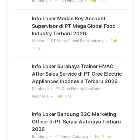
Bandung
PT Aia Financial
Full Time
Info Loker Medan Key Account
Supervisor di PT Mega Global Food
Industry Terbaru 2026
Medan
PT Mega Global Food Industry
Full
Time
Info Loker Surabaya Trainer HVAC
After Sales Service di PT Gree Electric
Appliances Indonesia Terbaru 2026
Surabaya
PT Gree Electric Appliances
Indonesia
Full Time
Info Loker Bandung B2C Marketing
Officer di PT Serasi Autoraya Terbaru
2026
Bandung
PT Serasi Autoraya
Full Time