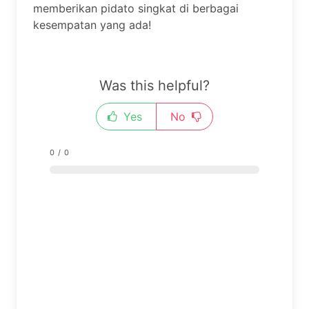
memberikan pidato singkat di berbagai
kesempatan yang ada!
Was this helpful?
Yes
No
0
/
0