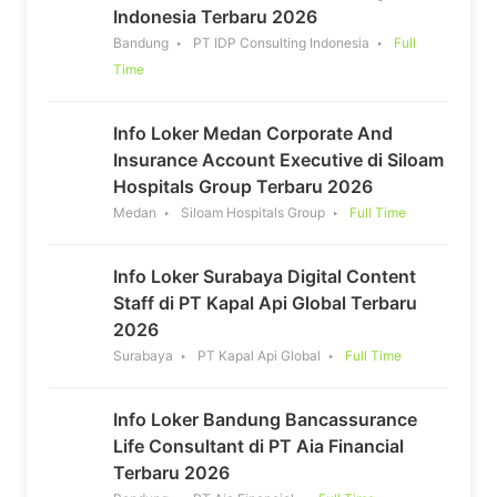
Indonesia Terbaru 2026
Bandung
PT IDP Consulting Indonesia
Full
Time
Info Loker Medan Corporate And
Insurance Account Executive di Siloam
Hospitals Group Terbaru 2026
Medan
Siloam Hospitals Group
Full Time
Info Loker Surabaya Digital Content
Staff di PT Kapal Api Global Terbaru
2026
Surabaya
PT Kapal Api Global
Full Time
Info Loker Bandung Bancassurance
Life Consultant di PT Aia Financial
Terbaru 2026