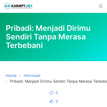
Skip
to
content
Pribadi: Menjadi Dirimu
Sendiri Tanpa Merasa
Terbebani
Home
Informasi
Pribadi: Menjadi Dirimu Sendiri Tanpa Merasa Terbeb
0
0