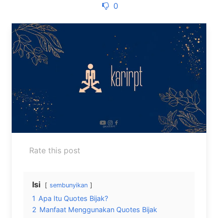
0
Rate this post
Isi
sembunyikan
1
Apa Itu Quotes Bijak?
2
Manfaat Menggunakan Quotes Bijak