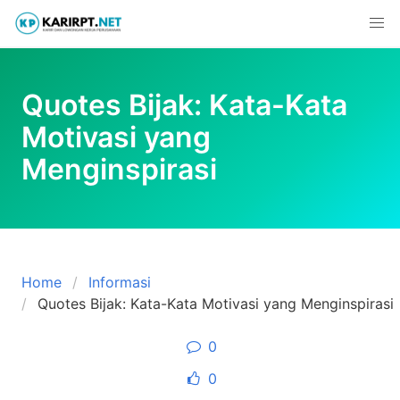
Skip
to
content
Quotes Bijak: Kata-Kata
Motivasi yang
Menginspirasi
Home
Informasi
Quotes Bijak: Kata-Kata Motivasi yang Menginspirasi
0
0