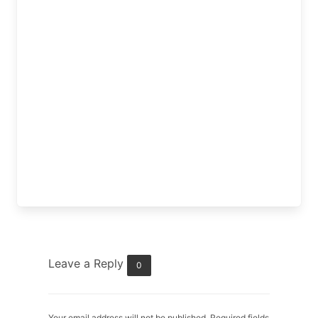
Leave a Reply
0
Your email address will not be published. Required fields