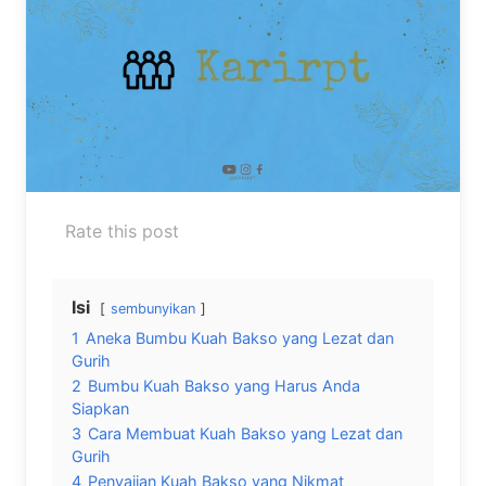
Rate this post
Isi
sembunyikan
1
Aneka Bumbu Kuah Bakso yang Lezat dan
Gurih
2
Bumbu Kuah Bakso yang Harus Anda
Siapkan
3
Cara Membuat Kuah Bakso yang Lezat dan
Gurih
4
Penyajian Kuah Bakso yang Nikmat