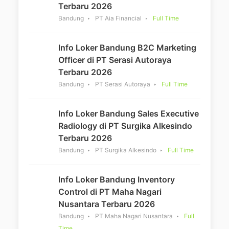
Terbaru 2026
Bandung
PT Aia Financial
Full Time
Info Loker Bandung B2C Marketing
Officer di PT Serasi Autoraya
Terbaru 2026
Bandung
PT Serasi Autoraya
Full Time
Info Loker Bandung Sales Executive
Radiology di PT Surgika Alkesindo
Terbaru 2026
Bandung
PT Surgika Alkesindo
Full Time
Info Loker Bandung Inventory
Control di PT Maha Nagari
Nusantara Terbaru 2026
Bandung
PT Maha Nagari Nusantara
Full
Time