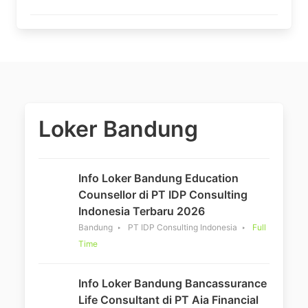
Loker Bandung
Info Loker Bandung Education
Counsellor di PT IDP Consulting
Indonesia Terbaru 2026
Bandung
PT IDP Consulting Indonesia
Full
Time
Info Loker Bandung Bancassurance
Life Consultant di PT Aia Financial