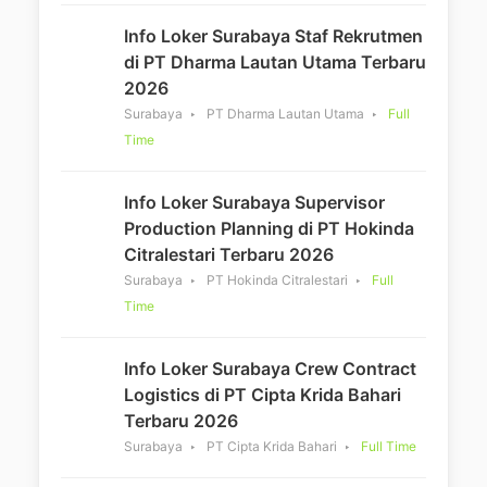
Info Loker Surabaya Staf Rekrutmen
di PT Dharma Lautan Utama Terbaru
2026
Surabaya
PT Dharma Lautan Utama
Full
Time
Info Loker Surabaya Supervisor
Production Planning di PT Hokinda
Citralestari Terbaru 2026
Surabaya
PT Hokinda Citralestari
Full
Time
Info Loker Surabaya Crew Contract
Logistics di PT Cipta Krida Bahari
Terbaru 2026
Surabaya
PT Cipta Krida Bahari
Full Time