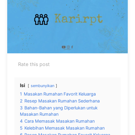
Rate this post
Isi
sembunyikan
1
Masakan Rumahan Favorit Keluarga
2
Resep Masakan Rumahan Sederhana
3
Bahan-Bahan yang Diperlukan untuk
Masakan Rumahan
4
Cara Memasak Masakan Rumahan
5
Kelebihan Memasak Masakan Rumahan
6
Resep Masakan Rumahan Favorit Keluarga