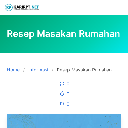
Skip
to
content
Resep Masakan Rumahan
Home
Informasi
Resep Masakan Rumahan
0
0
0