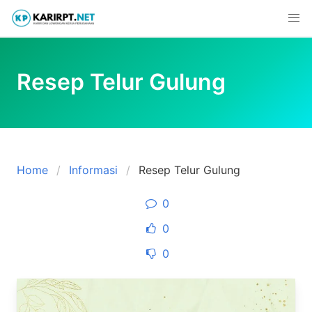
Skip
to
content
Resep Telur Gulung
Home
Informasi
Resep Telur Gulung
0
0
0