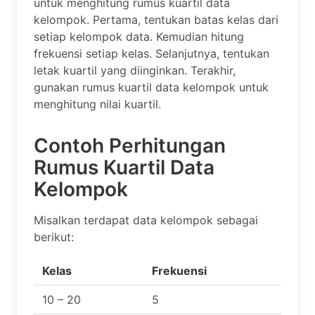
untuk menghitung rumus kuartil data
kelompok. Pertama, tentukan batas kelas dari
setiap kelompok data. Kemudian hitung
frekuensi setiap kelas. Selanjutnya, tentukan
letak kuartil yang diinginkan. Terakhir,
gunakan rumus kuartil data kelompok untuk
menghitung nilai kuartil.
Contoh Perhitungan
Rumus Kuartil Data
Kelompok
Misalkan terdapat data kelompok sebagai
berikut:
Kelas
Frekuensi
10 – 20
5