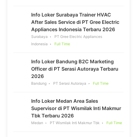
Info Loker Surabaya Trainer HVAC
After Sales Service di PT Gree Electric
Appliances Indonesia Terbaru 2026
Surabaya
PT Gree Electric Appliances
Indonesia
Full Time
Info Loker Bandung B2C Marketing
Officer di PT Serasi Autoraya Terbaru
2026
Bandung
PT Serasi Autoraya
Full Time
Info Loker Medan Area Sales
Supervisor di PT Wismilak Inti Makmur
Tbk Terbaru 2026
Medan
PT Wismilak Inti Makmur Tbk
Full Time