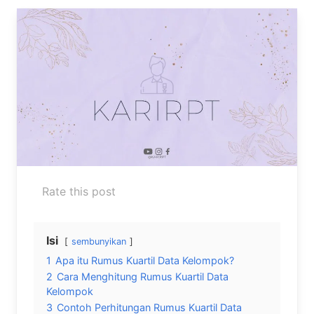
Rate this post
Isi
sembunyikan
1
Apa itu Rumus Kuartil Data Kelompok?
2
Cara Menghitung Rumus Kuartil Data
Kelompok
3
Contoh Perhitungan Rumus Kuartil Data