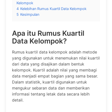
Kelompok
4
Kelebihan Rumus Kuartil Data Kelompok
5
Kesimpulan
Apa itu Rumus Kuartil
Data Kelompok?
Rumus kuartil data kelompok adalah metode
yang digunakan untuk menemukan nilai kuartil
dari data yang disajikan dalam bentuk
kelompok. Kuartil adalah nilai yang membagi
data menjadi empat bagian yang sama besar.
Dalam statistik, kuartil digunakan untuk
mengukur sebaran data dan memberikan
informasi tentang letak data secara lebih
detail.