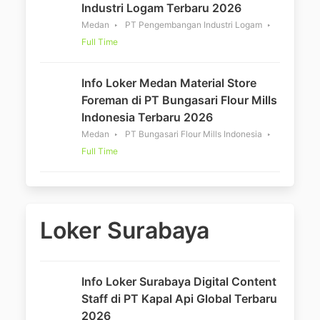
Industri Logam Terbaru 2026
Medan
PT Pengembangan Industri Logam
Full Time
Info Loker Medan Material Store
Foreman di PT Bungasari Flour Mills
Indonesia Terbaru 2026
Medan
PT Bungasari Flour Mills Indonesia
Full Time
Loker Surabaya
Info Loker Surabaya Digital Content
Staff di PT Kapal Api Global Terbaru
2026