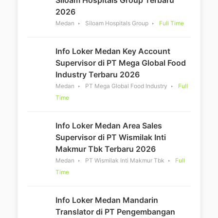
2026
Medan
Siloam Hospitals Group
Full Time
Info Loker Medan Key Account
Supervisor di PT Mega Global Food
Industry Terbaru 2026
Medan
PT Mega Global Food Industry
Full
Time
Info Loker Medan Area Sales
Supervisor di PT Wismilak Inti
Makmur Tbk Terbaru 2026
Medan
PT Wismilak Inti Makmur Tbk
Full
Time
Info Loker Medan Mandarin
Translator di PT Pengembangan