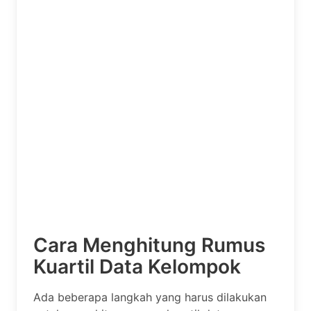
Cara Menghitung Rumus
Kuartil Data Kelompok
Ada beberapa langkah yang harus dilakukan