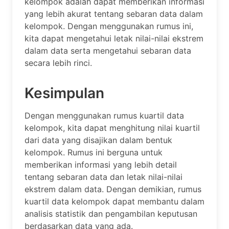
kelompok adalah dapat memberikan informasi
yang lebih akurat tentang sebaran data dalam
kelompok. Dengan menggunakan rumus ini,
kita dapat mengetahui letak nilai-nilai ekstrem
dalam data serta mengetahui sebaran data
secara lebih rinci.
Kesimpulan
Dengan menggunakan rumus kuartil data
kelompok, kita dapat menghitung nilai kuartil
dari data yang disajikan dalam bentuk
kelompok. Rumus ini berguna untuk
memberikan informasi yang lebih detail
tentang sebaran data dan letak nilai-nilai
ekstrem dalam data. Dengan demikian, rumus
kuartil data kelompok dapat membantu dalam
analisis statistik dan pengambilan keputusan
berdasarkan data yang ada.