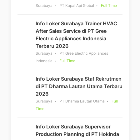
Surabaya
PT Kapal Api Global
Full Time
Info Loker Surabaya Trainer HVAC
After Sales Service di PT Gree
Electric Appliances Indonesia
Terbaru 2026
Surabaya
PT Gree Electric Appliances
Indonesia
Full Time
Info Loker Surabaya Staf Rekrutmen
di PT Dharma Lautan Utama Terbaru
2026
Surabaya
PT Dharma Lautan Utama
Full
Time
Info Loker Surabaya Supervisor
Production Planning di PT Hokinda