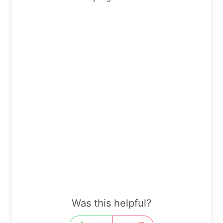
Was this helpful?