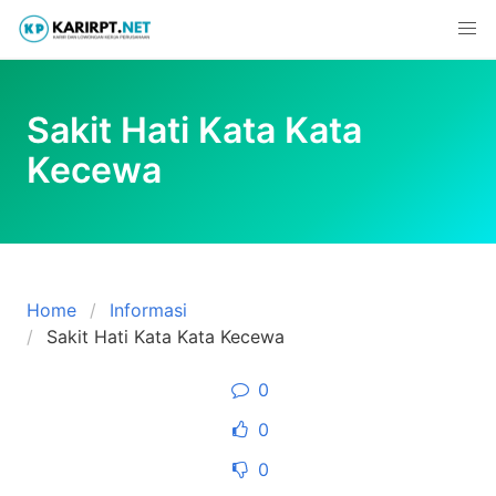
Skip
to
content
Sakit Hati Kata Kata
Kecewa
Home
Informasi
Sakit Hati Kata Kata Kecewa
0
0
0