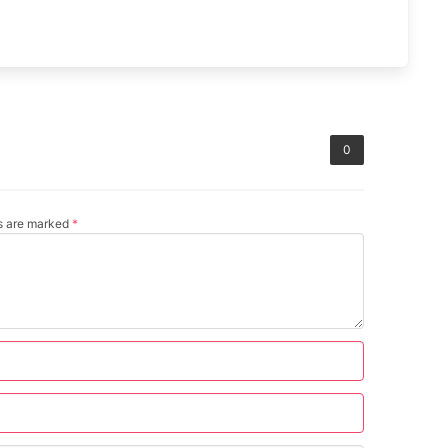
0
ds are marked
*