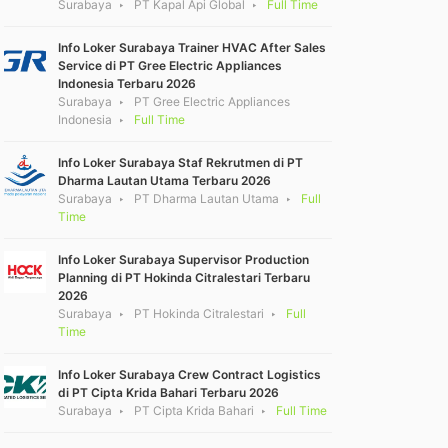
Surabaya
PT Kapal Api Global
Full Time
Info Loker Surabaya Trainer HVAC After Sales
Service di PT Gree Electric Appliances
Indonesia Terbaru 2026
Surabaya
PT Gree Electric Appliances
Indonesia
Full Time
Info Loker Surabaya Staf Rekrutmen di PT
Dharma Lautan Utama Terbaru 2026
Surabaya
PT Dharma Lautan Utama
Full
Time
Info Loker Surabaya Supervisor Production
Planning di PT Hokinda Citralestari Terbaru
2026
Surabaya
PT Hokinda Citralestari
Full
Time
Info Loker Surabaya Crew Contract Logistics
di PT Cipta Krida Bahari Terbaru 2026
Surabaya
PT Cipta Krida Bahari
Full Time