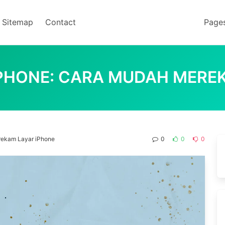
Sitemap
Contact
Page
PHONE: CARA MUDAH MERE
rekam Layar iPhone
0
0
0