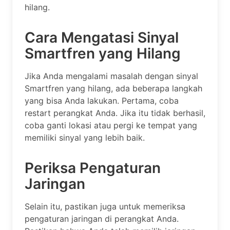
hilang.
Cara Mengatasi Sinyal
Smartfren yang Hilang
Jika Anda mengalami masalah dengan sinyal
Smartfren yang hilang, ada beberapa langkah
yang bisa Anda lakukan. Pertama, coba
restart perangkat Anda. Jika itu tidak berhasil,
coba ganti lokasi atau pergi ke tempat yang
memiliki sinyal yang lebih baik.
Periksa Pengaturan
Jaringan
Selain itu, pastikan juga untuk memeriksa
pengaturan jaringan di perangkat Anda.