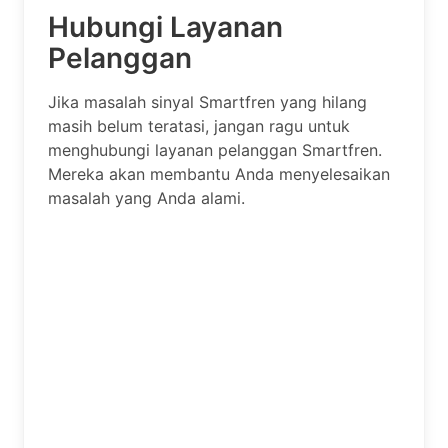
Hubungi Layanan
Pelanggan
Jika masalah sinyal Smartfren yang hilang
masih belum teratasi, jangan ragu untuk
menghubungi layanan pelanggan Smartfren.
Mereka akan membantu Anda menyelesaikan
masalah yang Anda alami.