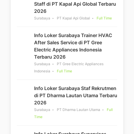
Staff di PT Kapal Api Global Terbaru
2026
Surabaya
PT Kapal Api Global
Full Time
Info Loker Surabaya Trainer HVAC
After Sales Service di PT Gree
Electric Appliances Indonesia
Terbaru 2026
Surabaya
PT Gree Electric Appliances
Indonesia
Full Time
Info Loker Surabaya Staf Rekrutmen
di PT Dharma Lautan Utama Terbaru
2026
Surabaya
PT Dharma Lautan Utama
Full
Time
Info Loker Surabaya Supervisor