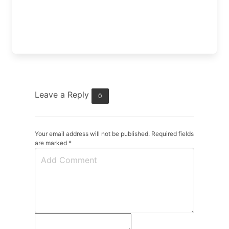
Leave a Reply
0
Your email address will not be published. Required fields
are marked
*