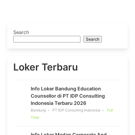
Search
Search
Loker Terbaru
Info Loker Bandung Education
Counsellor di PT IDP Consulting
Indonesia Terbaru 2026
Bandung
PT IDP Consulting Indonesia
Full
Time
Info Loker Medan Corporate And