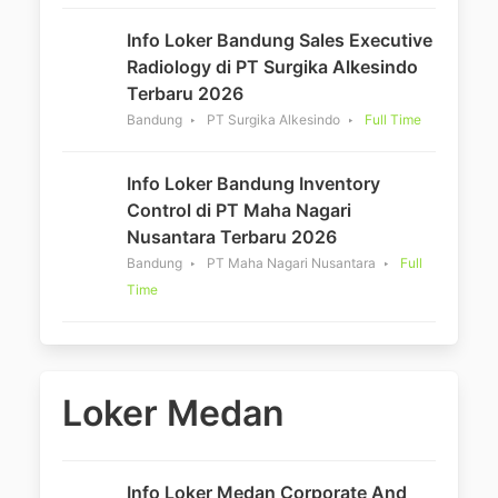
Info Loker Bandung Sales Executive
Radiology di PT Surgika Alkesindo
Terbaru 2026
Bandung
PT Surgika Alkesindo
Full Time
Info Loker Bandung Inventory
Control di PT Maha Nagari
Nusantara Terbaru 2026
Bandung
PT Maha Nagari Nusantara
Full
Time
Loker Medan
Info Loker Medan Corporate And