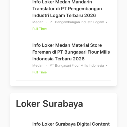
Info Loker Medan Mandarin
Translator di PT Pengembangan
Industri Logam Terbaru 2026
Medan
PT Pengembangan Industri Logam
Full Time
Info Loker Medan Material Store
Foreman di PT Bungasari Flour Mills
Indonesia Terbaru 2026
Medan
PT Bungasari Flour Mills Indonesia
Full Time
Loker Surabaya
Info Loker Surabaya Digital Content