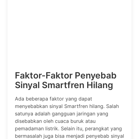
Faktor-Faktor Penyebab
Sinyal Smartfren Hilang
Ada beberapa faktor yang dapat
menyebabkan sinyal Smartfren hilang. Salah
satunya adalah gangguan jaringan yang
disebabkan oleh cuaca buruk atau
pemadaman listrik. Selain itu, perangkat yang
bermasalah juga bisa menjadi penyebab sinyal