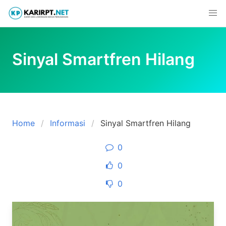
Skip
to
content
Sinyal Smartfren Hilang
Home
Informasi
Sinyal Smartfren Hilang
0
0
0