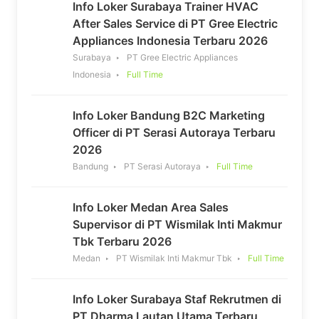
Info Loker Surabaya Trainer HVAC
After Sales Service di PT Gree Electric
Appliances Indonesia Terbaru 2026
Surabaya
PT Gree Electric Appliances
Indonesia
Full Time
Info Loker Bandung B2C Marketing
Officer di PT Serasi Autoraya Terbaru
2026
Bandung
PT Serasi Autoraya
Full Time
Info Loker Medan Area Sales
Supervisor di PT Wismilak Inti Makmur
Tbk Terbaru 2026
Medan
PT Wismilak Inti Makmur Tbk
Full Time
Info Loker Surabaya Staf Rekrutmen di
PT Dharma Lautan Utama Terbaru