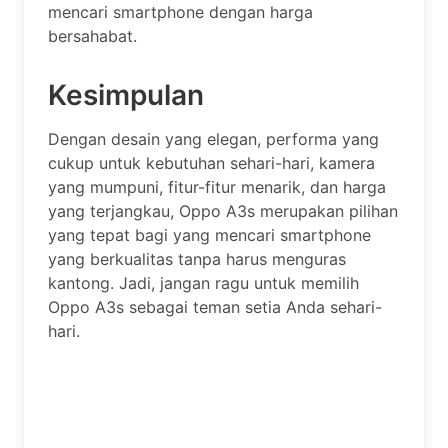
mencari smartphone dengan harga
bersahabat.
Kesimpulan
Dengan desain yang elegan, performa yang
cukup untuk kebutuhan sehari-hari, kamera
yang mumpuni, fitur-fitur menarik, dan harga
yang terjangkau, Oppo A3s merupakan pilihan
yang tepat bagi yang mencari smartphone
yang berkualitas tanpa harus menguras
kantong. Jadi, jangan ragu untuk memilih
Oppo A3s sebagai teman setia Anda sehari-
hari.