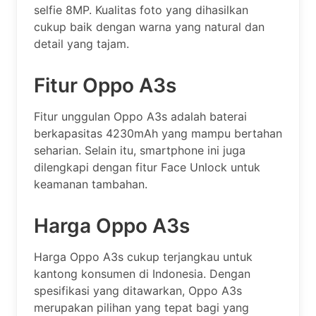
selfie 8MP. Kualitas foto yang dihasilkan
cukup baik dengan warna yang natural dan
detail yang tajam.
Fitur Oppo A3s
Fitur unggulan Oppo A3s adalah baterai
berkapasitas 4230mAh yang mampu bertahan
seharian. Selain itu, smartphone ini juga
dilengkapi dengan fitur Face Unlock untuk
keamanan tambahan.
Harga Oppo A3s
Harga Oppo A3s cukup terjangkau untuk
kantong konsumen di Indonesia. Dengan
spesifikasi yang ditawarkan, Oppo A3s
merupakan pilihan yang tepat bagi yang