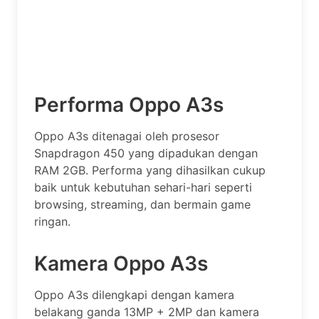
Performa Oppo A3s
Oppo A3s ditenagai oleh prosesor
Snapdragon 450 yang dipadukan dengan
RAM 2GB. Performa yang dihasilkan cukup
baik untuk kebutuhan sehari-hari seperti
browsing, streaming, dan bermain game
ringan.
Kamera Oppo A3s
Oppo A3s dilengkapi dengan kamera
belakang ganda 13MP + 2MP dan kamera