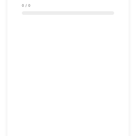
0
/
0