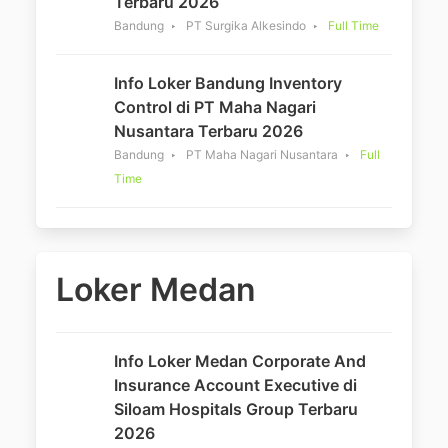
Terbaru 2026
Bandung
PT Surgika Alkesindo
Full Time
Info Loker Bandung Inventory
Control di PT Maha Nagari
Nusantara Terbaru 2026
Bandung
PT Maha Nagari Nusantara
Full
Time
Loker Medan
Info Loker Medan Corporate And
Insurance Account Executive di
Siloam Hospitals Group Terbaru
2026