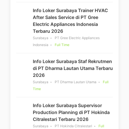
Info Loker Surabaya Trainer HVAC
After Sales Service di PT Gree
Electric Appliances Indonesia
Terbaru 2026
Surabaya
PT Gree Electric Appliances
Indonesia
Full Time
Info Loker Surabaya Staf Rekrutmen
di PT Dharma Lautan Utama Terbaru
2026
Surabaya
PT Dharma Lautan Utama
Full
Time
Info Loker Surabaya Supervisor
Production Planning di PT Hokinda
Citralestari Terbaru 2026
Surabaya
PT Hokinda Citralestari
Full