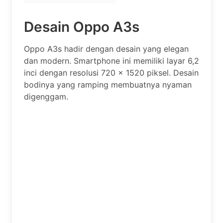
Desain Oppo A3s
Oppo A3s hadir dengan desain yang elegan
dan modern. Smartphone ini memiliki layar 6,2
inci dengan resolusi 720 x 1520 piksel. Desain
bodinya yang ramping membuatnya nyaman
digenggam.