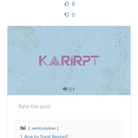
0
0
Rate this post
Isi
sembunyikan
1
Apa itu Surat Resign?