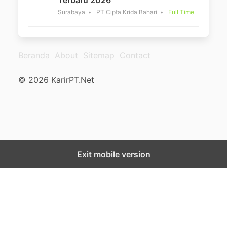
Surabaya
PT Cipta Krida Bahari
Full Time
Beranda
About
Sitemap
Contact
© 2026 KarirPT.Net
Exit mobile version