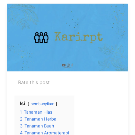
Rate this post
Isi
sembunyikan
1
Tanaman Hias
2
Tanaman Herbal
3
Tanaman Buah
4
Tanaman Aromaterapi