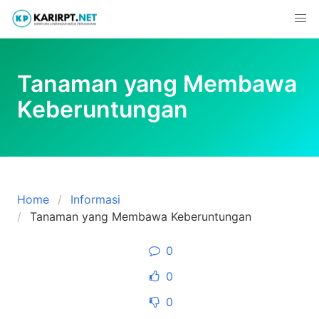
Skip
to
content
Tanaman yang Membawa
Keberuntungan
Home
Informasi
Tanaman yang Membawa Keberuntungan
0
0
0