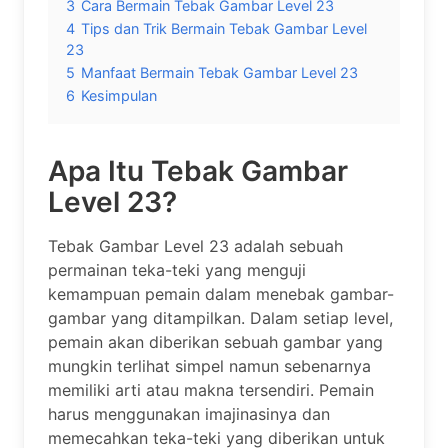
3
Cara Bermain Tebak Gambar Level 23
4
Tips dan Trik Bermain Tebak Gambar Level
23
5
Manfaat Bermain Tebak Gambar Level 23
6
Kesimpulan
Apa Itu Tebak Gambar
Level 23?
Tebak Gambar Level 23 adalah sebuah
permainan teka-teki yang menguji
kemampuan pemain dalam menebak gambar-
gambar yang ditampilkan. Dalam setiap level,
pemain akan diberikan sebuah gambar yang
mungkin terlihat simpel namun sebenarnya
memiliki arti atau makna tersendiri. Pemain
harus menggunakan imajinasinya dan
memecahkan teka-teki yang diberikan untuk