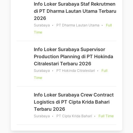
Info Loker Surabaya Staf Rekrutmen
di PT Dharma Lautan Utama Terbaru
2026
Surabaya
PT Dharma Lautan Utama
Full
Time
Info Loker Surabaya Supervisor
Production Planning di PT Hokinda
Citralestari Terbaru 2026
Surabaya
PT Hokinda Citralestari
Full
Time
Info Loker Surabaya Crew Contract
Logistics di PT Cipta Krida Bahari
Terbaru 2026
Surabaya
PT Cipta Krida Bahari
Full Time