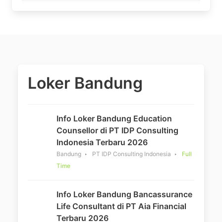
Loker Bandung
Info Loker Bandung Education
Counsellor di PT IDP Consulting
Indonesia Terbaru 2026
Bandung
PT IDP Consulting Indonesia
Full
Time
Info Loker Bandung Bancassurance
Life Consultant di PT Aia Financial
Terbaru 2026