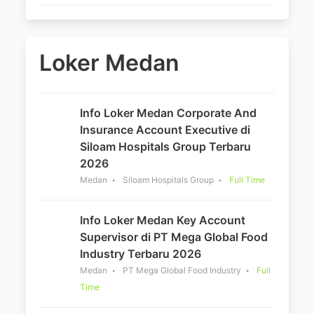
Loker Medan
Info Loker Medan Corporate And
Insurance Account Executive di
Siloam Hospitals Group Terbaru
2026
Medan
Siloam Hospitals Group
Full Time
Info Loker Medan Key Account
Supervisor di PT Mega Global Food
Industry Terbaru 2026
Medan
PT Mega Global Food Industry
Full
Time