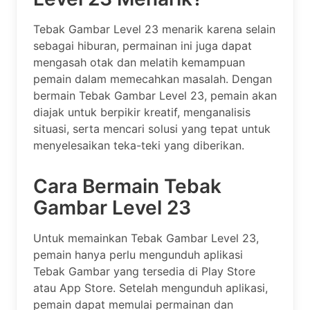
Tebak Gambar Level 23 menarik karena selain
sebagai hiburan, permainan ini juga dapat
mengasah otak dan melatih kemampuan
pemain dalam memecahkan masalah. Dengan
bermain Tebak Gambar Level 23, pemain akan
diajak untuk berpikir kreatif, menganalisis
situasi, serta mencari solusi yang tepat untuk
menyelesaikan teka-teki yang diberikan.
Cara Bermain Tebak
Gambar Level 23
Untuk memainkan Tebak Gambar Level 23,
pemain hanya perlu mengunduh aplikasi
Tebak Gambar yang tersedia di Play Store
atau App Store. Setelah mengunduh aplikasi,
pemain dapat memulai permainan dan