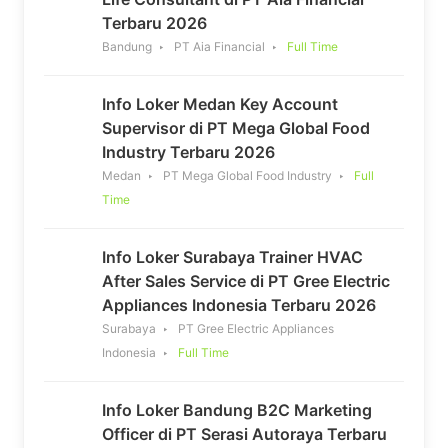
Terbaru 2026
Bandung
PT Aia Financial
Full Time
Info Loker Medan Key Account
Supervisor di PT Mega Global Food
Industry Terbaru 2026
Medan
PT Mega Global Food Industry
Full
Time
Info Loker Surabaya Trainer HVAC
After Sales Service di PT Gree Electric
Appliances Indonesia Terbaru 2026
Surabaya
PT Gree Electric Appliances
Indonesia
Full Time
Info Loker Bandung B2C Marketing
Officer di PT Serasi Autoraya Terbaru