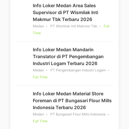
Info Loker Medan Area Sales
Supervisor di PT Wismilak Inti
Makmur Tbk Terbaru 2026
Medan
PT Wismilak Inti Makmur Tbk
Full
Time
Info Loker Medan Mandarin
Translator di PT Pengembangan
Industri Logam Terbaru 2026
Medan
PT Pengembangan Industri Logam
Full Time
Info Loker Medan Material Store
Foreman di PT Bungasari Flour Mills
Indonesia Terbaru 2026
Medan
PT Bungasari Flour Mills Indonesia
Full Time