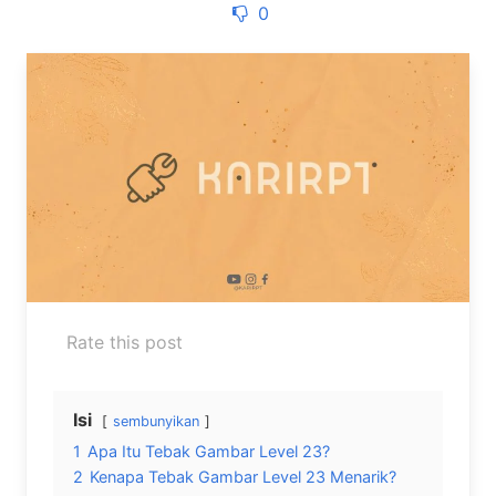
0
Rate this post
Isi
sembunyikan
1
Apa Itu Tebak Gambar Level 23?
2
Kenapa Tebak Gambar Level 23 Menarik?