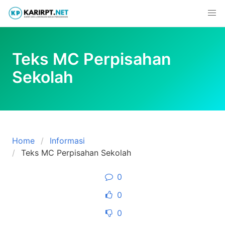
Skip
to
content
Teks MC Perpisahan
Sekolah
Home
Informasi
Teks MC Perpisahan Sekolah
0
0
0