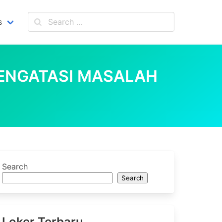
s
MENGATASI MASALAH
Search
Search
Loker Terbaru