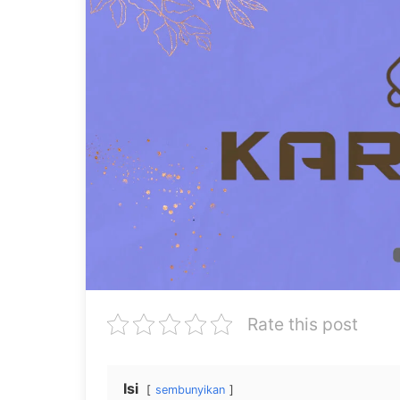
Rate this post
Isi
sembunyikan