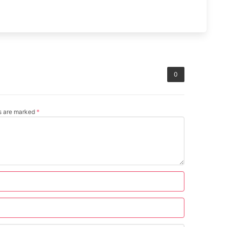
0
ds are marked
*