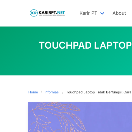
Skip
to
Karir PT
About
content
TOUCHPAD LAPTOP 
Home
Informasi
Touchpad Laptop Tidak Berfungsi: Ca