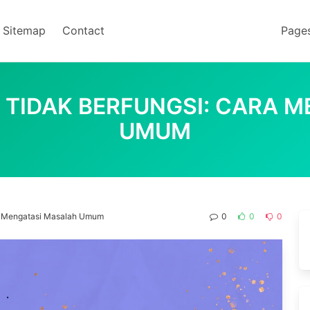
Sitemap
Contact
Page
TIDAK BERFUNGSI: CARA 
UMUM
ra Mengatasi Masalah Umum
0
0
0