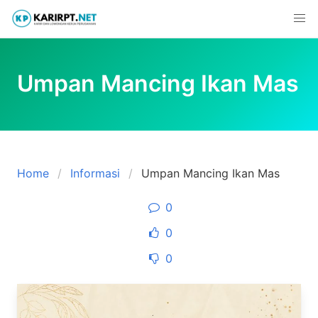
Skip
to
content
Umpan Mancing Ikan Mas
Home
Informasi
Umpan Mancing Ikan Mas
0
0
0