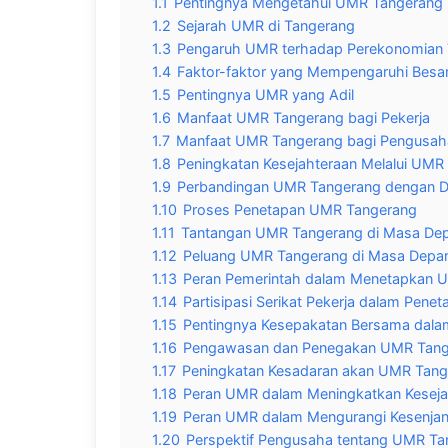
1.1
Pentingnya Mengetahui UMR Tangerang
1.2
Sejarah UMR di Tangerang
1.3
Pengaruh UMR terhadap Perekonomian
1.4
Faktor-faktor yang Mempengaruhi Bes
1.5
Pentingnya UMR yang Adil
1.6
Manfaat UMR Tangerang bagi Pekerja
1.7
Manfaat UMR Tangerang bagi Pengusah
1.8
Peningkatan Kesejahteraan Melalui UMR
1.9
Perbandingan UMR Tangerang dengan D
1.10
Proses Penetapan UMR Tangerang
1.11
Tantangan UMR Tangerang di Masa De
1.12
Peluang UMR Tangerang di Masa Depa
1.13
Peran Pemerintah dalam Menetapkan 
1.14
Partisipasi Serikat Pekerja dalam Pen
1.15
Pentingnya Kesepakatan Bersama dal
1.16
Pengawasan dan Penegakan UMR Tang
1.17
Peningkatan Kesadaran akan UMR Tang
1.18
Peran UMR dalam Meningkatkan Keseja
1.19
Peran UMR dalam Mengurangi Kesenjan
1.20
Perspektif Pengusaha tentang UMR Ta