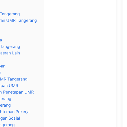
 Tangerang
aran UMR Tangerang
a
 Tangerang
aerah Lain
pan
n
UMR Tangerang
etapan UMR
am Penetapan UMR
erang
erang
hteraan Pekerja
gan Sosial
ngerang