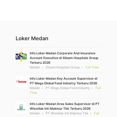
Loker Medan
Info Loker Medan Corporate And Insurance
Account Executive di Siloam Hospitals Group
Terbaru 2026
Medan
Siloam Hospitals Group
Full Time
Info Loker Medan Key Account Supervisor di
PT Mega Global Food Industry Terbaru 2026
Medan
PT Mega Global Food Industry
Full
Time
Info Loker Medan Area Sales Supervisor di PT
Wismilak Inti Makmur Tbk Terbaru 2026
Medan
PT Wismilak Inti Makmur Tbk
Full