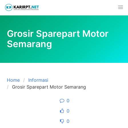
Skip
to
content
Grosir Sparepart Motor
Semarang
Home
Informasi
Grosir Sparepart Motor Semarang
0
0
0