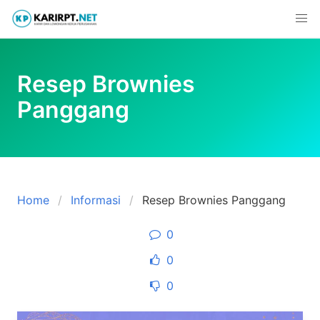
Skip
to
content
Resep Brownies
Panggang
Home
Informasi
Resep Brownies Panggang
0
0
0