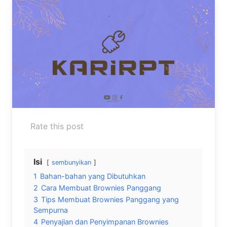
Rate this post
Isi
sembunyikan
1
Bahan-bahan yang Dibutuhkan
2
Cara Membuat Brownies Panggang
3
Tips Membuat Brownies Panggang yang
Sempurna
4
Penyajian dan Penyimpanan Brownies