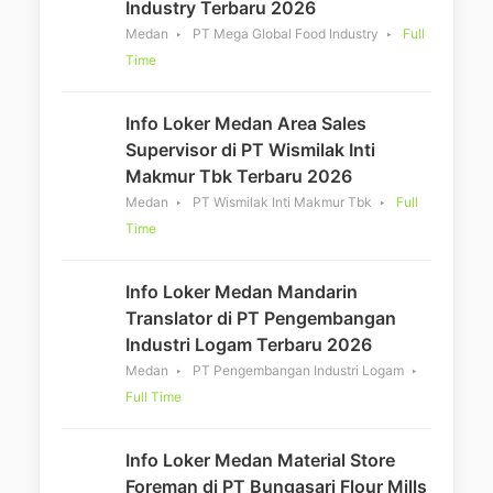
Industry Terbaru 2026
Medan
PT Mega Global Food Industry
Full
Time
Info Loker Medan Area Sales
Supervisor di PT Wismilak Inti
Makmur Tbk Terbaru 2026
Medan
PT Wismilak Inti Makmur Tbk
Full
Time
Info Loker Medan Mandarin
Translator di PT Pengembangan
Industri Logam Terbaru 2026
Medan
PT Pengembangan Industri Logam
Full Time
Info Loker Medan Material Store
Foreman di PT Bungasari Flour Mills