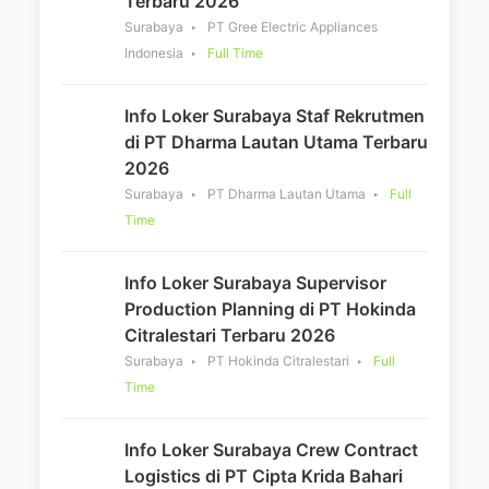
Terbaru 2026
Surabaya
PT Gree Electric Appliances
Indonesia
Full Time
Info Loker Surabaya Staf Rekrutmen
di PT Dharma Lautan Utama Terbaru
2026
Surabaya
PT Dharma Lautan Utama
Full
Time
Info Loker Surabaya Supervisor
Production Planning di PT Hokinda
Citralestari Terbaru 2026
Surabaya
PT Hokinda Citralestari
Full
Time
Info Loker Surabaya Crew Contract
Logistics di PT Cipta Krida Bahari