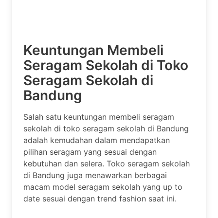
Keuntungan Membeli
Seragam Sekolah di Toko
Seragam Sekolah di
Bandung
Salah satu keuntungan membeli seragam
sekolah di toko seragam sekolah di Bandung
adalah kemudahan dalam mendapatkan
pilihan seragam yang sesuai dengan
kebutuhan dan selera. Toko seragam sekolah
di Bandung juga menawarkan berbagai
macam model seragam sekolah yang up to
date sesuai dengan trend fashion saat ini.