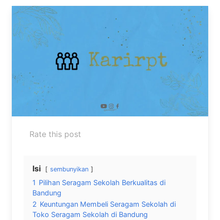
Rate this post
Isi
sembunyikan
1
Pilihan Seragam Sekolah Berkualitas di
Bandung
2
Keuntungan Membeli Seragam Sekolah di
Toko Seragam Sekolah di Bandung