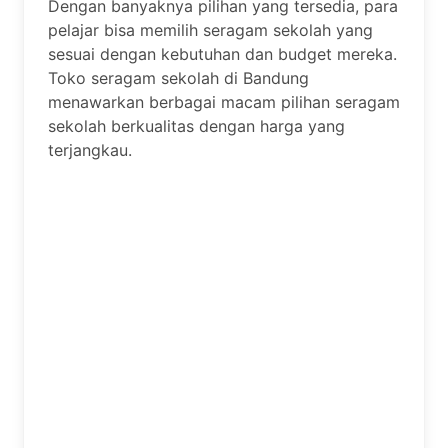
Dengan banyaknya pilihan yang tersedia, para
pelajar bisa memilih seragam sekolah yang
sesuai dengan kebutuhan dan budget mereka.
Toko seragam sekolah di Bandung
menawarkan berbagai macam pilihan seragam
sekolah berkualitas dengan harga yang
terjangkau.