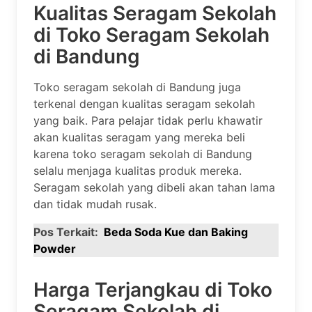
Kualitas Seragam Sekolah
di Toko Seragam Sekolah
di Bandung
Toko seragam sekolah di Bandung juga
terkenal dengan kualitas seragam sekolah
yang baik. Para pelajar tidak perlu khawatir
akan kualitas seragam yang mereka beli
karena toko seragam sekolah di Bandung
selalu menjaga kualitas produk mereka.
Seragam sekolah yang dibeli akan tahan lama
dan tidak mudah rusak.
Pos Terkait:
Beda Soda Kue dan Baking
Powder
Harga Terjangkau di Toko
Seragam Sekolah di