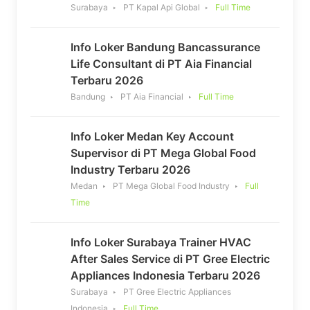
Surabaya
PT Kapal Api Global
Full Time
Info Loker Bandung Bancassurance
Life Consultant di PT Aia Financial
Terbaru 2026
Bandung
PT Aia Financial
Full Time
Info Loker Medan Key Account
Supervisor di PT Mega Global Food
Industry Terbaru 2026
Medan
PT Mega Global Food Industry
Full
Time
Info Loker Surabaya Trainer HVAC
After Sales Service di PT Gree Electric
Appliances Indonesia Terbaru 2026
Surabaya
PT Gree Electric Appliances
Indonesia
Full Time